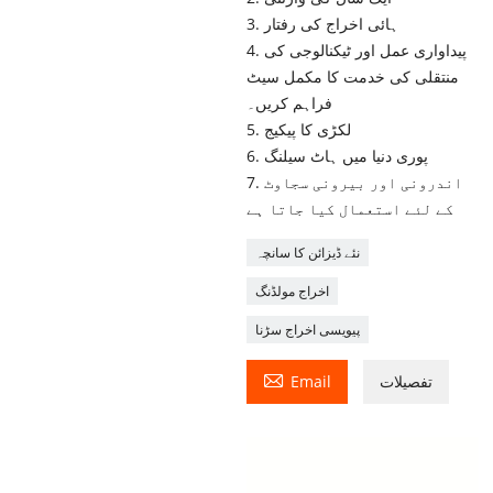
3. ہائی اخراج کی رفتار
4. پیداواری عمل اور ٹیکنالوجی کی
منتقلی کی خدمت کا مکمل سیٹ
فراہم کریں۔
5. لکڑی کا پیکیج
6. پوری دنیا میں ہاٹ سیلنگ
7. اندرونی اور بیرونی سجاوٹ
کے لئے استعمال کیا جاتا ہے
نئے ڈیزائن کا سانچہ
اخراج مولڈنگ
پیویسی اخراج سڑنا

تفصیلات
Email