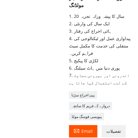
مولڈنگ
1. 20 سال کا پیشہ ورانہ تجربہ
2. ایک سال کی وارنٹی
3. ہائی اخراج کی رفتار
4. پیداواری عمل اور ٹیکنالوجی کی
منتقلی کی خدمت کا مکمل سیٹ
فراہم کریں۔
5. لکڑی کا پیکیج
6. پوری دنیا میں ہاٹ سیلنگ
7. اندرونی اور بیرونی سجاوٹ
کے لئے استعمال کیا جاتا ہے
پیئ اخراج سڑنا
دروازے کے فریم کا سانچہ
پیویسی فومنگ مولڈ

تفصیلات
Email