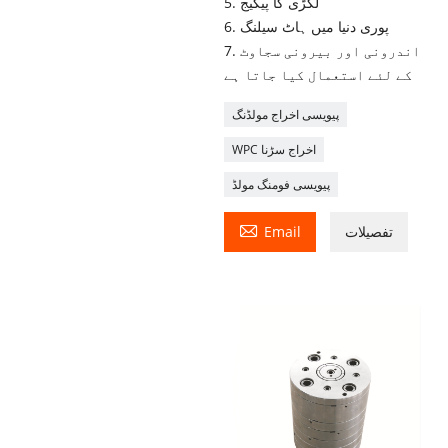
5. لکڑی کا پیکیج
6. پوری دنیا میں ہاٹ سیلنگ
7. اندرونی اور بیرونی سجاوٹ
کے لئے استعمال کیا جاتا ہے
پیویسی اخراج مولڈنگ
WPC اخراج سڑنا
پیویسی فومنگ مولڈ

تفصیلات
Email