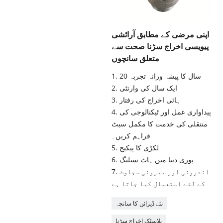
اپنی مرضی کے مطابق آرائشی
پیویسی اخراج سڑنا صحت سے
متعلق سانچوں
1. 20 سال کا پیشہ ورانہ تجربہ
2. ایک سال کی وارنٹی
3. ہائی اخراج کی رفتار
4. پیداواری عمل اور ٹیکنالوجی کی
منتقلی کی خدمت کا مکمل سیٹ
فراہم کریں۔
5. لکڑی کا پیکیج
6. پوری دنیا میں ہاٹ سیلنگ
7. اندرونی اور بیرونی سجاوٹ
کے لئے استعمال کیا جاتا ہے
نئے ڈیزائن کا سانچہ
پلاسٹک اخراج سڑنا