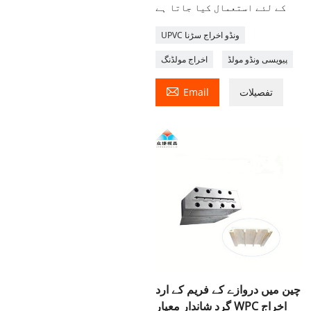
کے لئے استعمال کیا جاتا ہے
UPVC ونڈو اخراج سڑنا
پیویسی ونڈو مولڈ
اخراج مولڈنگ

تفصیلات
Email
چین میں دروازے کے فریم کے ارد
گرد شاندار معیار WPC اخراج