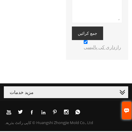
جمع کرائیں
رازداری کی پالیسی
مزید خدمات








کاپی رائٹ بذریعہ © Huangshi Zhongjie Mold Co., Ltd