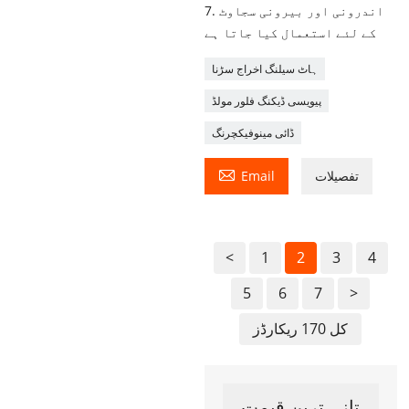
7. اندرونی اور بیرونی سجاوٹ
کے لئے استعمال کیا جاتا ہے
ہاٹ سیلنگ اخراج سڑنا
پیویسی ڈیکنگ فلور مولڈ
ڈائی مینوفیکچرنگ

تفصیلات
Email
<
1
2
3
4
5
6
7
>
کل 170 ریکارڈز
تازہ ترین قیمت