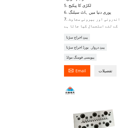
5. لکڑی کا پیکیج
6. پوری دنیا میں ہاٹ سیلنگ
7. اندرونی اور بیرونی سجاوٹ
کے لئے استعمال کیا جاتا ہے
پیئ اخراج سڑنا
پیئ دروازہ بورڈ اخراج سڑنا
پیویسی فومنگ مولڈ

تفصیلات
Email