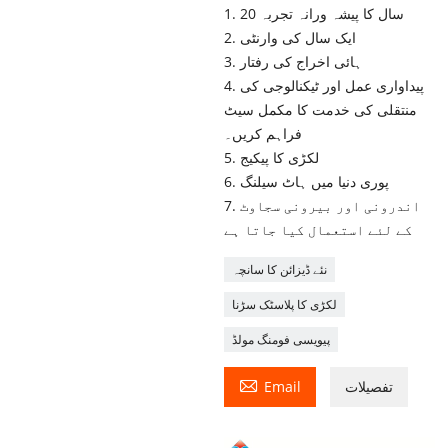
1. 20 سال کا پیشہ ورانہ تجربہ
2. ایک سال کی وارنٹی
3. ہائی اخراج کی رفتار
4. پیداواری عمل اور ٹیکنالوجی کی
منتقلی کی خدمت کا مکمل سیٹ
فراہم کریں۔
5. لکڑی کا پیکیج
6. پوری دنیا میں ہاٹ سیلنگ
7. اندرونی اور بیرونی سجاوٹ
کے لئے استعمال کیا جاتا ہے
نئے ڈیزائن کا سانچہ
لکڑی کا پلاسٹک سڑنا
پیویسی فومنگ مولڈ

تفصیلات
Email