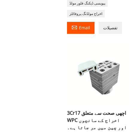
پیویسی ڈیکنگ فلور مولڈ
اخراج مولڈنگ پروفائلز

تفصیلات
Email
3Cr17 اچھی صحت سے متعلق
WPC اخراج کے سانچوں
اور چین میں مر جاتا ہے۔