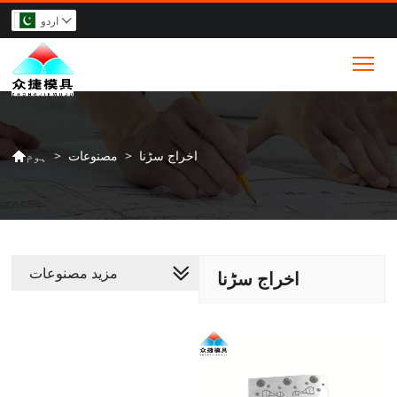
اردو

Tog
اخراج سڑنا
>
مصنوعات
>
ہوم

مزید مصنوعات
اخراج سڑنا