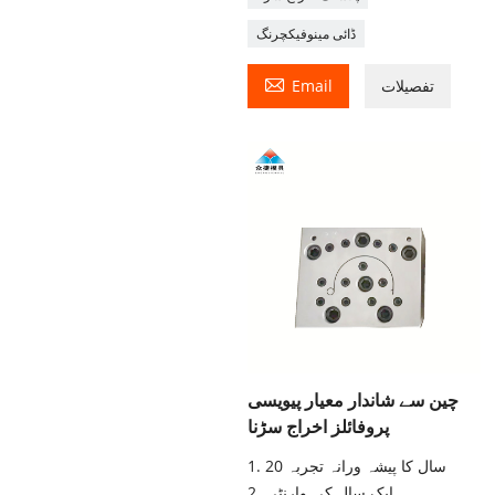
ڈائی مینوفیکچرنگ

تفصیلات
Email
چین سے شاندار معیار پیویسی
پروفائلز اخراج سڑنا
1. 20 سال کا پیشہ ورانہ تجربہ
2. ایک سال کی وارنٹی