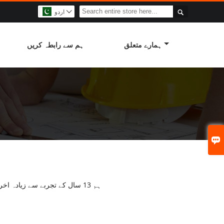

اردو

ہمارے متعلق
ہم سے رابطہ کریں

ہم 13 سال کے تجربے سے زیادہ اخراج مولڈ بنانے والے ہیں، اور ہماری پیشہ ور ٹیم آپ کو مسئلہ حل کرنے میں مدد کرے گی۔