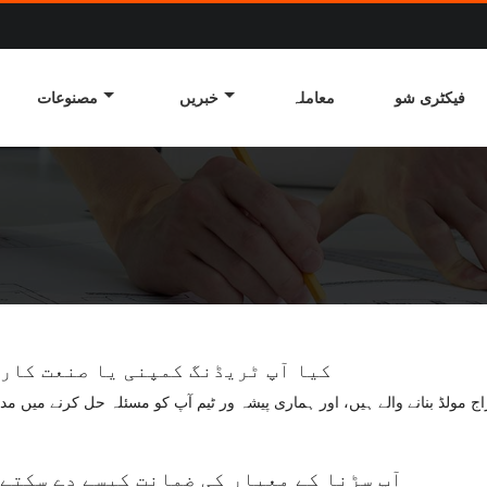
فیکٹری شو
معاملہ
خبریں
مصنوعات
1.کیا آپ ٹریڈنگ کمپنی یا صنعت کار
2.آپ سڑنا کے معیار کی ضمانت کیسے دے سکتے