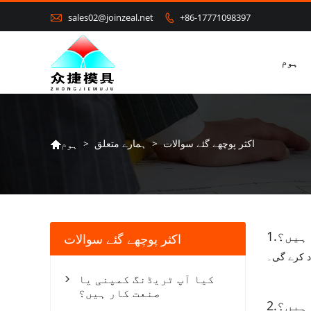

sales02@joinzeal.net
+86-17771098397

ہوم
اکثر پوچھے گئے سوالات
>
ہمارے متعلق
>
ہوم

 ہیں؟
اکثر پوچھے گئے سوالات
کیا آپ ٹریڈنگ کمپنی یا

صنعت کار ہیں؟
 ہیں؟