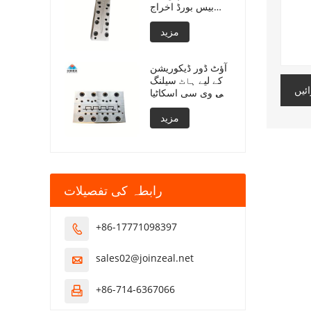
بیس بورڈ اخراج
سڑنا
مزید
آؤٹ ڈور ڈیکوریشن
کے لیے ہاٹ سیلنگ
ئیں
پی وی سی اسکاٹیا
ایکسٹروژن مولڈنگ
مزید
رابطہ کی تفصیلات
+86-17771098397

sales02@joinzeal.net

+86-714-6367066
