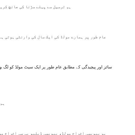
ہم ترسیل سے پہلے سڑنا کی جانچ کری
عام طور پر ہمارے مولڈ کی ایک سال کی وارنٹی ہوتی ہے
ہم 
ہم پیویسی اخراج مولڈ، پیویسی ڈبلیو پی سی اخراج مو