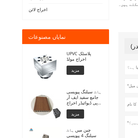
کتے ہیں۔
اخراج لائن
نمایاں مصنوعات
UPVC پلاسٹک
اخراج مولڈ
مزید
ہاٹ سیلنگ پیویسی
جامع سفید ایف آر
پی ڈیوائیڈر اخراج
مولڈنگ
مزید
چین میں ہاٹ
سیلنگ 4 پیویسی