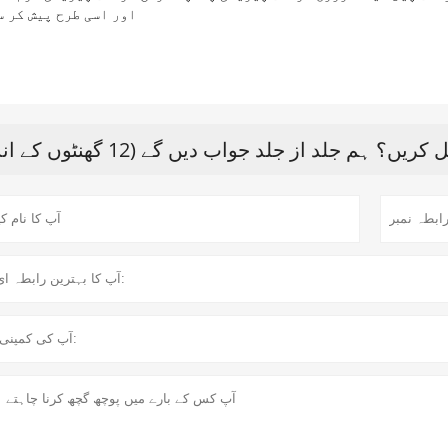
اور اسی طرح پیش کر س
 ہم جلد از جلد جواب دیں گے (12 گھنٹوں کے اندر)