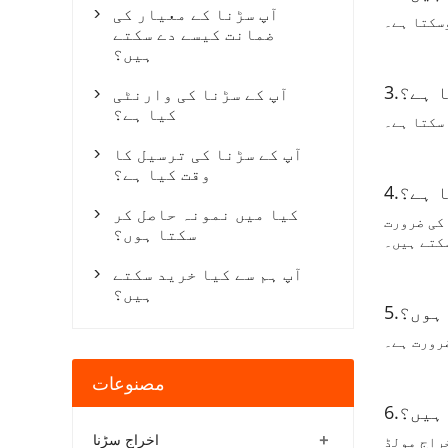
آپ سڑنا کے معیار کی

سکتا ہے۔
ضمانت کیسے دے سکتے
ہیں؟
ا ہے؟
آپ کے سڑنا کی وارنٹی

کیا ہے؟
سکتا ہے۔
آپ کے سڑنا کی ترسیل کا

وقت کیا ہے؟
ا ہے؟
کیا میں نمونہ حاصل کر

و، ہم آپ کی ضرورت
سکتا ہوں؟
کتے ہیں۔
آپ ہم سے کیا خرید سکتے

ہیں؟
 ہوں؟
رورت ہے۔
مصنوعات
 ہیں؟
+
اخراج سڑنا
راج مولڈ