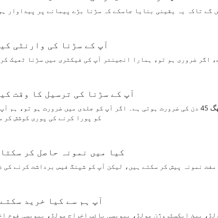
ں گے تاکہ یہ یقینی بنایا جاسکے کہ سڑنا بڑے پیمانے پر پیداوار ہو
3.آپ کے سڑنا کی وارنٹی کی
، اگر ضروری ہو تو، ہمارا انجینئر آپ کی فیکٹری میں سڑنا ٹھیک کر 
4.آپ کے سڑنا کی ترسیل کا وقت کی
سائز اور پیچیدگی کے مطابق عام طور پر ایک سیٹ مولڈ کو لگ بھگ 45 دن کی ضرورت ہوتی ہے۔ اگر آپ کو جلدی میں ضرورت ہو ت
کو پورا کرنے کی پوری کوشش کر س
5.کیا میں نمونہ حاصل کر سکتا
مفت نمونہ پیش کر سکتے ہیں، لیکن آپ کو شپنگ فیس برداشت کرنے کی ض
6.آپ ہم سے کیا خرید سکتے
لڈ، پیئ ایکسٹروژن مولڈ، پیویسی پائپ اخراج مولڈ، پیویسی فوم اخ