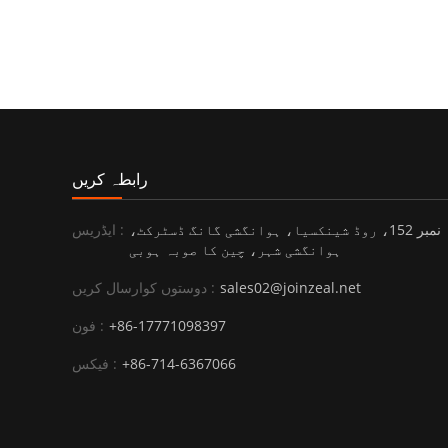
رابطہ کریں
نمبر 152، روڈ شینکسیا، ہوانگشی گانگ ڈسٹرکٹ،
ایڈریس :
ہوانگشی شہر، چین کا صوبہ ہوبی
sales02@joinzeal.net
دوستوں کوارسال کریں :
+86-17771098397
فون :
+86-714-6367066
فیکس :